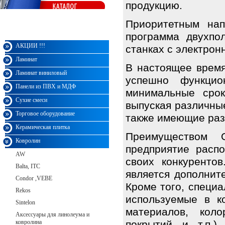
продукцию.
Приоритетным на
программа двухпол
Монарх
АКЦИИ !!!
станках с электрон
Ламинат
В настоящее время
Ламинат виниловый
успешно функцио
Панели из ПВХ и МДФ
минимальные срок
Сухие смеси
выпуская различные
Торговое оборудование
также имеющие раз
Керамическая плитка
Преимуществом 
Ковролин
предприятие распо
AW
своих конкуренто
Balta, ITC
является дополнит
Condor ,VEBE
Кроме того, специ
Rekos
используемые в к
Sintelon
материалов, коло
Аксессуары для линолеума и
ковролина
покрытий и т.п.)