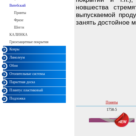
Витебский
новшества стремя
Принты
выпускаемой проду
Фризе
занять достойное м
Шегги
КАЛИНКА
Грязезащитные покрытия
Ковры
Линолеум
Обои
Отопительные системы
Паркетная доска
Плинтус пластиковый
Подложка
Принты
1758-5