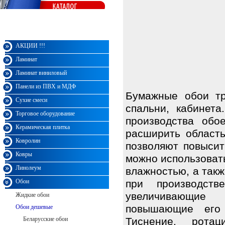
Монарх
АКЦИИ !!!
Ламинат
Ламинат виниловый
Панели из ПВХ и МДФ
Бумажные обои тр
Сухие смеси
спальни, кабинета
Торговое оборудование
производства обо
Керамическая плитка
расширить область
Ковролин
позволяют повысит
Ковры
можно использоват
Линолеум
влажностью, а такж
Обои
при производств
увеличивающие 
Жидкие обои
повышающие его 
Обои дешевые
Беларусские обои
Тиснение, ротац