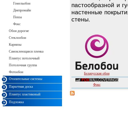
Гомельобои
пастообразной и г
Днепромайн
настенные покрыти
Пенза
стены.
Фокс
Обои дорогие
Стеклообои
Карнизы
Самоклеющаяся пленка
Плинтус потолочный
Потолочная группа
Фотообои
Беларусские обои
Отопительные системы
Фокс
Паркетная доска
Плинтус пластиковый
Подложка