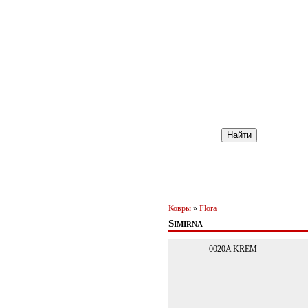
О компании
Катало
Ковры
»
Flora
Simirna
0020A KREM