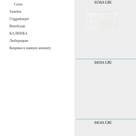
0156A GRI
Сeren
Sintelon
Urggazkarpet
Витебские
КАЛИНКА
Люберецкие
Коврики в ванную комнату
Линолеум
0410A GRI
Обои
Отопительные системы
Паркетная доска
Плинтус пластиковый
Подложка
0414A GRI