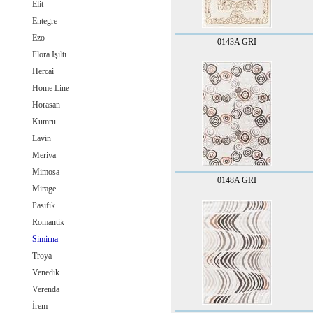
Elit
Entegre
Ezo
0143A GRI
Flora Işıltı
Hercai
Home Line
Horasan
Kumru
Lavin
Meriva
Mimosa
0148A GRI
Mirage
Pasifik
Romantik
Simirna
Troya
Venedik
Verenda
İrem