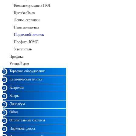
Комплектующие к ГКЛ
Крепёж Омax
Ленты, серпянки
Пена монтажная
Подвесной потолок
Профиль ЮМС
Утеплитель
Профикс
Уютный дом
Торговое оборудование
Керамическая плитка
Ковролин
Ковры
Линолеум
Обои
Отопительные системы
Паркетная доска