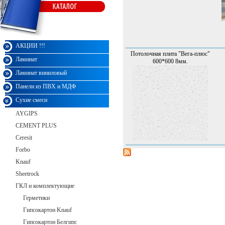
Монарх
АКЦИИ !!!
Потолочная плита "Вега-плюс"
Ламинат
600*600 8мм.
Ламинат виниловый
Панели из ПВХ и МДФ
Сухие смеси
AYGIPS
CEMENT PLUS
Ceresit
Forbo
Knauf
Sheetrock
ГКЛ и комплектующие
Герметики
Гипсокартон Knauf
Гипсокартон Белгипс