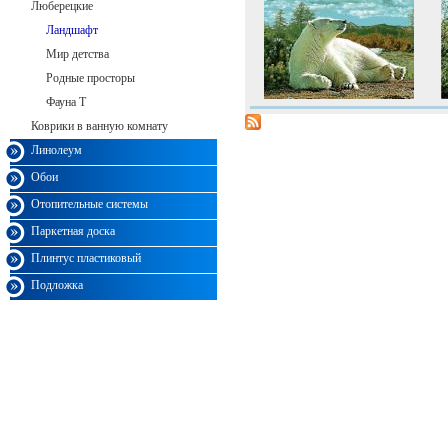
Люберецкие
Ландшафт
Мир детства
Родные просторы
Фауна Т
Коврики в ванную комнату
Линолеум
Обои
Отопительные системы
Паркетная доска
Плинтус пластиковый
Подложка