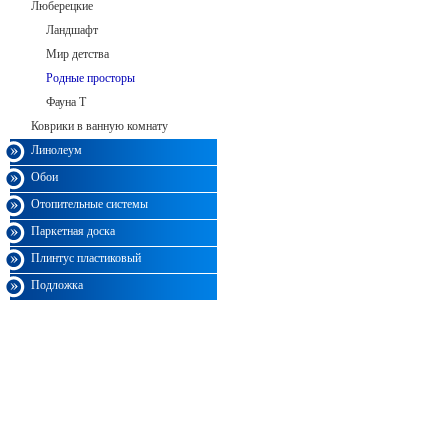
Люберецкие
Ландшафт
Мир детства
Родные просторы
Фауна Т
Коврики в ванную комнату
Линолеум
Обои
Отопительные системы
Паркетная доска
Плинтус пластиковый
Подложка